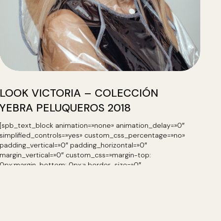
LOOK VICTORIA – COLECCIÓN
YEBRA PELUQUEROS 2018
[spb_text_block animation=»none» animation_delay=»0″
simplified_controls=»yes» custom_css_percentage=»no»
padding_vertical=»0″ padding_horizontal=»0″
margin_vertical=»0″ custom_css=»margin-top:
0px;margin-bottom: 0px;» border_size=»0″
border_styling_global=»default» width=»1/1″
el_position=»first last»] El OMBRÉ es una de las
tendencias que más de moda están en estos…
LEER MÁS