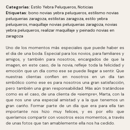
Categorías:
Estilo Yebra Peluqueros
,
Noticias
Etiquetas:
bono novias yebra peluqueros
,
estilismo novias
peluquerias zaragoza
,
estilistas zaragoza
,
estilo yebra
peluqueros
,
maquillaje novias peluquerias zaragoza
,
novias
yebra peluqueros
,
realizar maquillaje y peinado novias en
zaragoza
Uno de los momentos más especiales que puede haber es
el dia de una boda. Especial para los novios, para familiares y
amigos, y también para nosotros, encargados de que la
imagen, en este caso, de la novia, refleje toda la felicidad y
emoción que un día como ese se puede llegar a sentir. Que
nuestras clientas confíen en nosotros en un día tan
simbólico como ese es para nosotros una gran satisfacción,
pero también una gran responsabilidad. Más aún tratándose
como es el caso, de una clienta de «siempre», Marta, con la
que nos une una especial amistad y a la que tenemos un
gran cariño. Formar parte de un día que era para ella tan
importante nos hizo muy felices, y es por ello que
queríamos compartir con vosotros esos momentos, a través
de unas fotos que tan amablemente ella nos ha cedido.