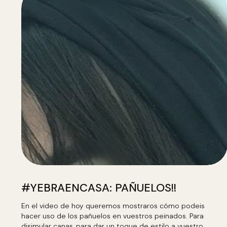
#YEBRAENCASA: PAÑUELOS!!
En el video de hoy queremos mostraros cómo podeis
hacer uso de los pañuelos en vuestros peinados. Para
disimular canas, para dar un toque de estilo a vuestro