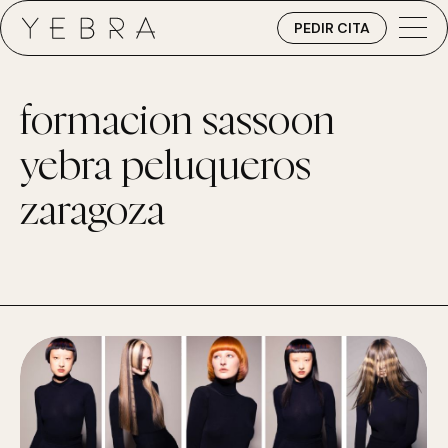
PEDIR CITA
formacion sassoon
yebra peluqueros
zaragoza