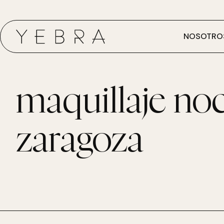
NOSOTRO
maquillaje no
zaragoza