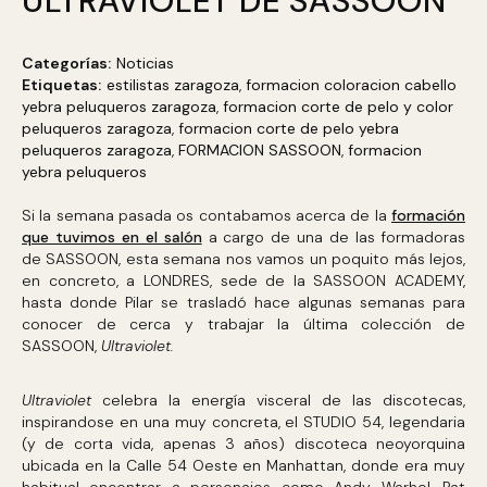
ULTRAVIOLET DE SASSOON
Categorías:
Noticias
Etiquetas:
estilistas zaragoza
,
formacion coloracion cabello
yebra peluqueros zaragoza
,
formacion corte de pelo y color
peluqueros zaragoza
,
formacion corte de pelo yebra
peluqueros zaragoza
,
FORMACION SASSOON
,
formacion
yebra peluqueros
Si la semana pasada os contabamos acerca de la
formación
que tuvimos en el salón
a cargo de una de las formadoras
de SASSOON, esta semana nos vamos un poquito más lejos,
en concreto, a LONDRES, sede de la SASSOON ACADEMY,
hasta donde Pilar se trasladó hace algunas semanas para
conocer de cerca y trabajar la última colección de
SASSOON,
Ultraviolet.
Ultraviolet
celebra la energía visceral de las discotecas,
inspirandose en una muy concreta, el STUDIO 54, legendaria
(y de corta vida, apenas 3 años) discoteca neoyorquina
ubicada en la Calle 54 Oeste en Manhattan, donde era muy