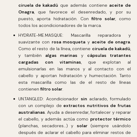
ciruela de kakadú
que además contiene
aceite de
Onagra
, que favorece el desenredado, y por su
puesto, aporta hidratación. Con
filtro solar
, como
todos los acondicionadores de la marca.
HYDRATE-ME.MASQUE: Mascarilla reparadora y
suavizante con
rosa mosqueta
y
aceite de onagra
.
Como el resto de la línea, contiene
ciruela de kakadú
,
y también
algas marinas
y
cápsulas tratantes
cargadas con vitaminas
, que explotan al
emulsionarlas en las manos y al contacto con el
cabello y aportan hidratación y humectación. Tanto
esta mascarilla como las de el resto de líneas
contienen
filtro solar
.
UN.TANGLED: Acondicionador
sin
aclarado, formulado
con un complejo de
extractos nutritivos de frutas
australianas
. Ayuda a desenredar, fortalecer y reparar
el cabello, y además actúa como
protector térmico
(planchas, secadores…) y
solar
(siempre usándolo
después de aclarar el cabello para eliminar restos de