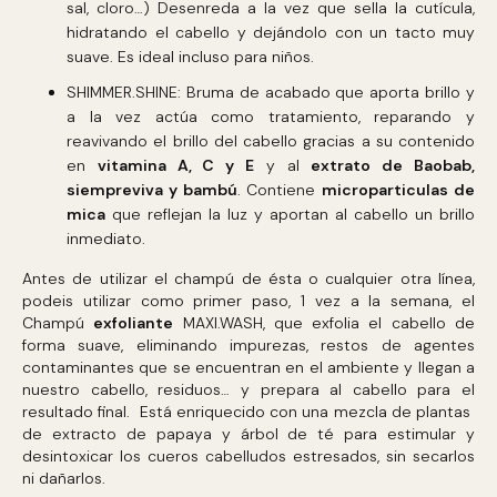
sal, cloro…) Desenreda a la vez que sella la cutícula,
hidratando el cabello y dejándolo con un tacto muy
suave. Es ideal incluso para niños.
SHIMMER.SHINE: Bruma de acabado que aporta brillo y
a la vez actúa como tratamiento, reparando y
reavivando el brillo del cabello gracias a su contenido
en
vitamina A, C y E
y al
extrato de Baobab,
siempreviva y bambú
. Contiene
microparticulas de
mica
que reflejan la luz y aportan al cabello un brillo
inmediato.
Antes de utilizar el champú de ésta o cualquier otra línea,
podeis utilizar como primer paso, 1 vez a la semana, el
Champú
exfoliante
MAXI.WASH, que exfolia el cabello de
forma suave, eliminando impurezas, restos de agentes
contaminantes que se encuentran en el ambiente y llegan a
nuestro cabello, residuos… y prepara al cabello para el
resultado final. Está enriquecido con una mezcla de plantas
de extracto de papaya y árbol de té para estimular y
desintoxicar los cueros cabelludos estresados, sin secarlos
ni dañarlos.